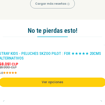
Cargar más reseñas
No te pierdas esto!
-10%
DCTO
STRAY KIDS - PELUCHES SKZOO PILOT : FOR ★★★★★ 20CMS
ALTERNATIVOS
$8.091 CLP
$8.990 CLP
5.0
Ver opciones