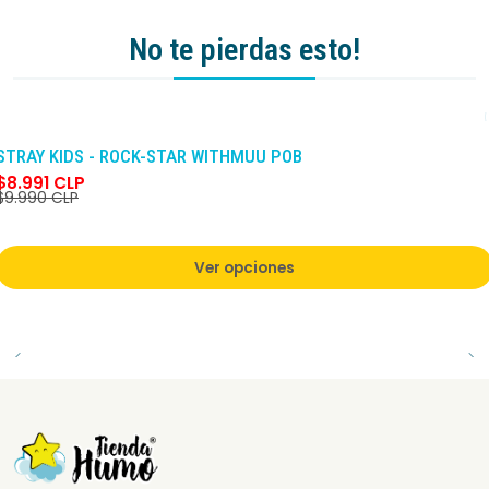
No te pierdas esto!
-10%
DCTO
STRAY KIDS - ROCK-STAR WITHMUU POB
$8.991 CLP
$9.990 CLP
Ver opciones