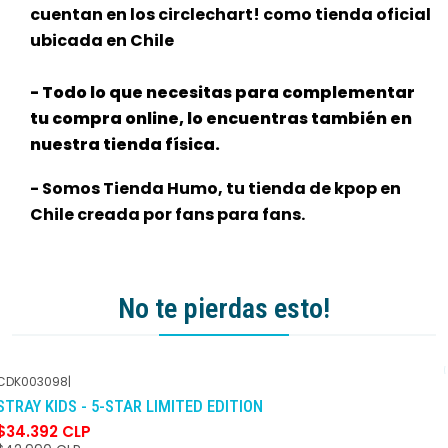
cuentan en los circlechart! como tienda oficial
ubicada en Chile
- Todo lo que necesitas para complementar
tu compra online, lo encuentras también en
nuestra tienda física.
- Somos Tienda Humo, tu tienda de kpop en
Chile creada por fans para fans.
No te pierdas esto!
CDK003098
|
-20%
DCTO
STRAY KIDS - 5-STAR LIMITED EDITION
$34.392 CLP