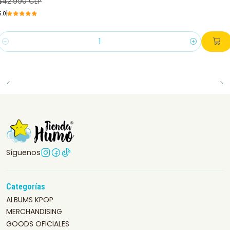
$42.990 CLP
5.0
Cantidad
Síguenos
Categorías
ALBUMS KPOP
MERCHANDISING
GOODS OFICIALES