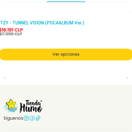
-10%
DCTO
ITZY - TUNNEL VISION (POCAALBUM Ver.)
$16.191 CLP
$17.990 CLP
Ver opciones
Síguenos