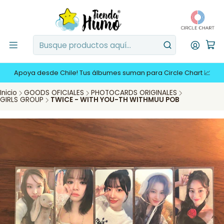
Apoya desde Chile! Tus álbumes suman para Circle Chart 📈
Inicio
GOODS OFICIALES
PHOTOCARDS ORIGINALES
GIRLS GROUP
TWICE - WITH YOU-TH WITHMUU POB