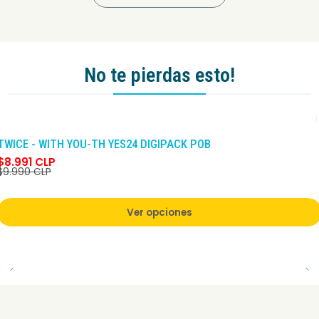
No te pierdas esto!
-10%
DCTO
TWICE - WITH YOU-TH YES24 DIGIPACK POB
$8.991 CLP
$9.990 CLP
Ver opciones