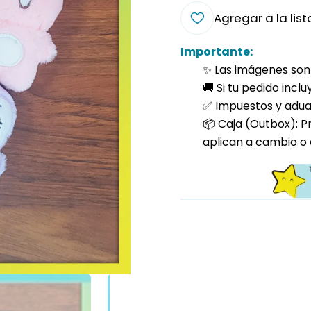
Agregar a la list
Importante:
✨ Las imágenes son 
🚚 Si tu pedido incl
✅ Impuestos y aduan
📦 Caja (Outbox): P
aplican a cambio o 