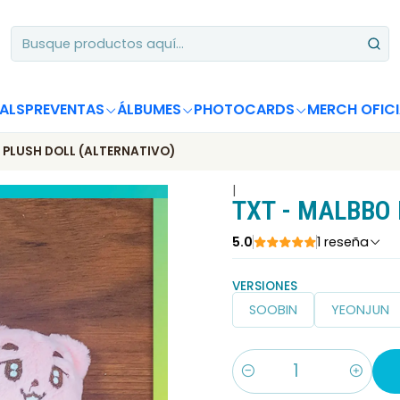
Apoya desde Chile! Tus álbumes suman para Circle Chart 📈
ALS
PREVENTAS
ÁLBUMES
PHOTOCARDS
MERCH OFICI
 PLUSH DOLL (ALTERNATIVO)
|
TXT - MALBBO 
5.0
1 reseña
VERSIONES
SOOBIN
YEONJUN
Cantidad