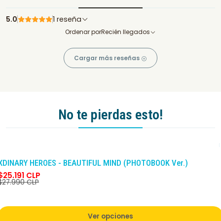
5.0
1 reseña
Ordenar por
Recién llegados
Cargar más reseñas
No te pierdas esto!
-10%
DCTO
XDINARY HEROES - BEAUTIFUL MIND (PHOTOBOOK Ver.)
$25.191 CLP
$27.990 CLP
Ver opciones