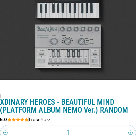
|
XDINARY HEROES - BEAUTIFUL MIND
(PLATFORM ALBUM NEMO Ver.) RANDOM
5.0
1 reseña