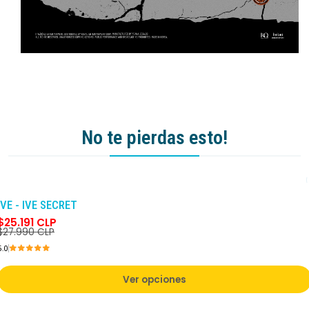
No te pierdas esto!
-10%
DCTO
IVE - IVE SECRET
$25.191 CLP
$27.990 CLP
5.0
Ver opciones