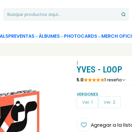
Apoya desde Chile! Tus álbumes suman para Circle Chart 📈
ALS
PREVENTAS
ÁLBUMES
PHOTOCARDS
MERCH OFICI
|
YVES - LOOP
5.0
1 reseña
VERSIONES
Ver. 1
Ver. 2
Agregar a la list