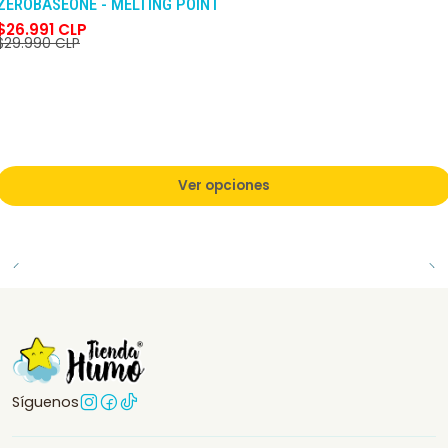
ZEROBASEONE - MELTING POINT
$26.991 CLP
$29.990 CLP
Ver opciones
Síguenos