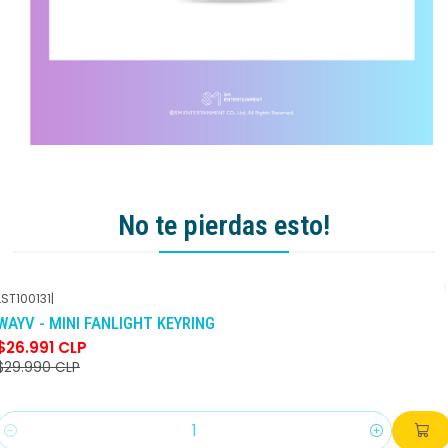
No te pierdas esto!
LST100131
|
-10%
DCTO
WAYV - MINI FANLIGHT KEYRING
$26.991 CLP
$29.990 CLP
Cantidad