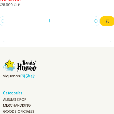
$28.990 CLP
Cantidad
Síguenos
Categorías
ALBUMS KPOP
MERCHANDISING
GOODS OFICIALES