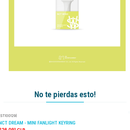
No te pierdas esto!
LST100129
|
-10%
DCTO
NCT DREAM - MINI FANLIGHT KEYRING
$26.091 CLP