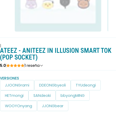
|
ATEEZ - ANITEEZ IN ILLUSION SMART TOK
(POP SOCKET)
5.0
1 reseña
VERSIONES
JJOONGrami
DDEONGbyeoli
TYUdeongi
HETmongi
SANdeoki
bbyongMING
WOOYOnyang
JJONGbear