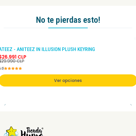
No te pierdas esto!
-10%
DCTO
ATEEZ - ANITEEZ IN ILLUSION PLUSH KEYRING
$26.991 CLP
$29.990 CLP
5.0
Ver opciones