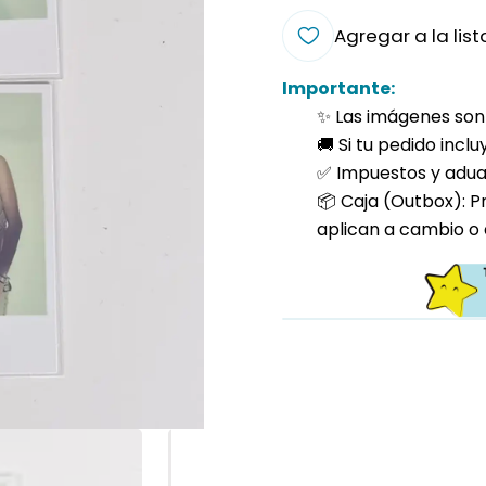
Agregar a la list
Importante:
✨ Las imágenes son 
🚚 Si tu pedido incl
✅ Impuestos y aduan
📦 Caja (Outbox): P
aplican a cambio o 