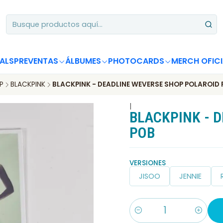
Apoya desde Chile! Tus álbumes suman para Circle Chart 📈
ALS
PREVENTAS
ÁLBUMES
PHOTOCARDS
MERCH OFICI
P
BLACKPINK
BLACKPINK - DEADLINE WEVERSE SHOP POLAROID
|
BLACKPINK - 
POB
VERSIONES
JISOO
JENNIE
Cantidad