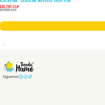
BLACKPINK - DEADLINE WEVERSE SHOP POB
$10.791 CLP
$11.990 CLP
Síguenos