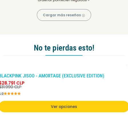
Cargar más reseñas
No te pierdas esto!
-10%
DCTO
BLACKPINK JISOO - AMORTAGE (EXCLUSIVE EDITION)
$28.791 CLP
$31.990 CLP
5.0
Ver opciones