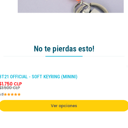
No te pierdas esto!
-50%
DCTO
BT21 OFFICIAL - SOFT KEYRING (MININI)
$1.750 CLP
$3.500 CLP
5.0
Ver opciones