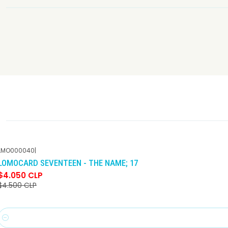
LMO000040
|
-10%
DCTO
LOMOCARD SEVENTEEN - THE NAME; 17
$4.050 CLP
$4.500 CLP
Cantidad