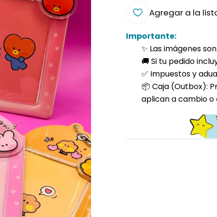
Agregar a la list
Importante:
✨ Las imágenes son 
🚚 Si tu pedido incl
✅ Impuestos y aduan
📦 Caja (Outbox): P
aplican a cambio o 