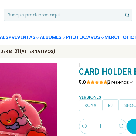
Apoya desde Chile! Tus álbumes suman para Circle Chart 📈
ALS
PREVENTAS
ÁLBUMES
PHOTOCARDS
MERCH OFICI
DER BT21 (ALTERNATIVOS)
|
CARD HOLDER 
5.0
2 reseñas
VERSIONES
KOYA
RJ
SHO
Cantidad