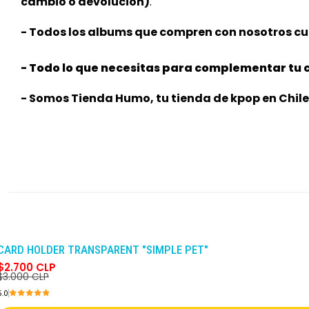
cambio o devolución)
.
- Todos los albums que compren con nosotros cue
- Todo lo que necesitas para complementar tu c
- Somos Tienda Humo, tu tienda de kpop en Chile
-10%
DCTO
CARD HOLDER TRANSPARENT "SIMPLE PET"
$2.700 CLP
$3.000 CLP
5.0