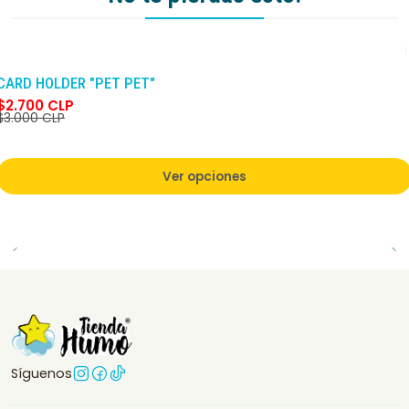
-10%
DCTO
CARD HOLDER "PET PET"
$2.700 CLP
$3.000 CLP
Ver opciones
Síguenos