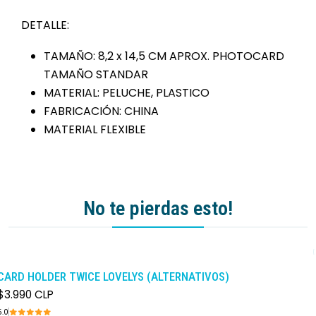
DETALLE:
TAMAÑO: 8,2 x 14,5 CM APROX. PHOTOCARD
TAMAÑO STANDAR
MATERIAL: PELUCHE, PLASTICO
FABRICACIÓN: CHINA
MATERIAL FLEXIBLE
No te pierdas esto!
CARD HOLDER TWICE LOVELYS (ALTERNATIVOS)
$3.990 CLP
5.0