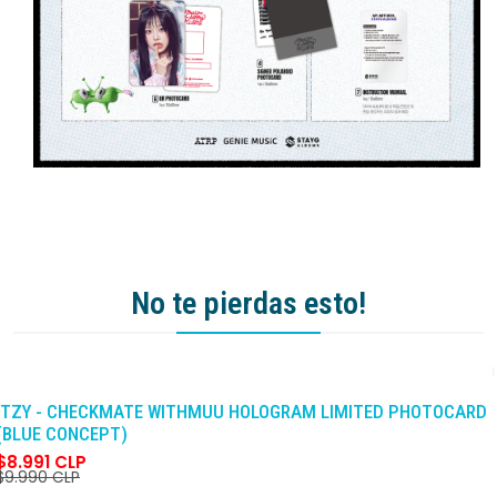
No te pierdas esto!
-10%
DCTO
ITZY - CHECKMATE WITHMUU HOLOGRAM LIMITED PHOTOCARD
(BLUE CONCEPT)
$8.991 CLP
$9.990 CLP