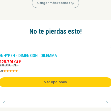
Cargar más reseñas
No te pierdas esto!
-10%
DCTO
ENHYPEN - DIMENSION : DILEMMA
$28.791 CLP
$31.990 CLP
5.0
Ver opciones