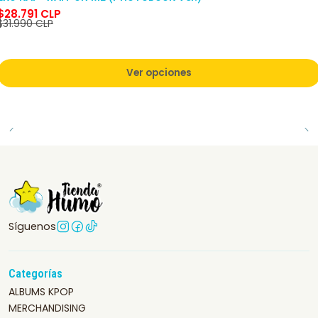
$28.791 CLP
$31.990 CLP
Ver opciones
Síguenos
Categorías
ALBUMS KPOP
MERCHANDISING