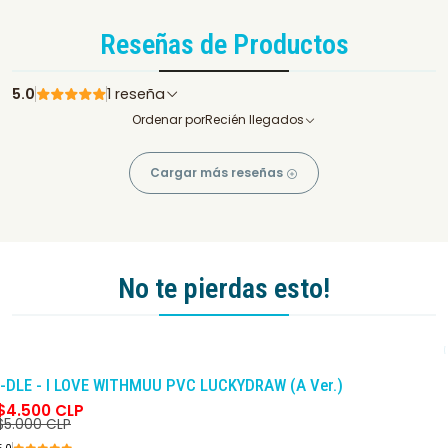
Reseñas de Productos
5.0
1 reseña
Ordenar por
Recién llegados
Cargar más reseñas
No te pierdas esto!
-10%
DCTO
I-DLE - I LOVE WITHMUU PVC LUCKYDRAW (A Ver.)
$4.500 CLP
$5.000 CLP