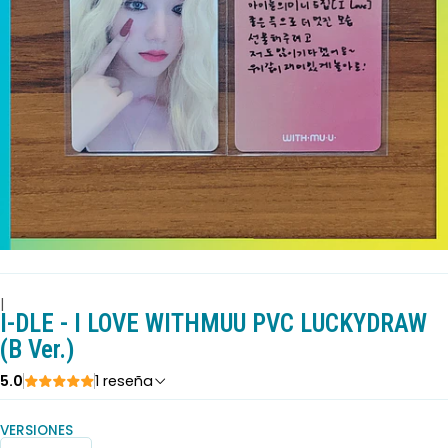
|
I-DLE - I LOVE WITHMUU PVC LUCKYDRAW
(B Ver.)
5.0
1 reseña
VERSIONES