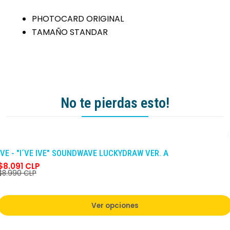
PHOTOCARD ORIGINAL
TAMAÑO STANDAR
No te pierdas esto!
-10%
DCTO
IVE - "I´VE IVE" SOUNDWAVE LUCKYDRAW VER. A
$8.091 CLP
$8.990 CLP
Ver opciones