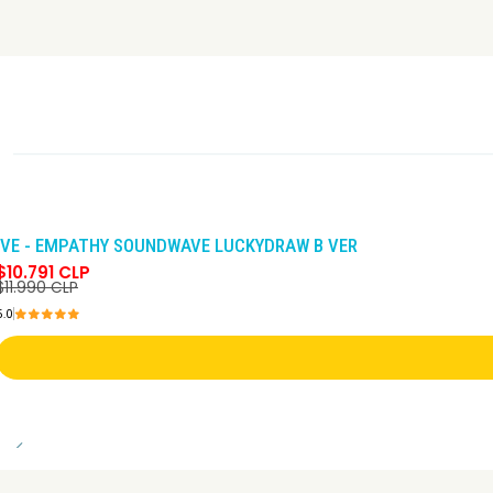
-10%
DCTO
IVE - EMPATHY SOUNDWAVE LUCKYDRAW B VER
$10.791 CLP
$11.990 CLP
5.0