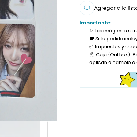
Agregar a la list
Importante:
✨ Las imágenes son 
🚚 Si tu pedido incl
✅ Impuestos y aduan
📦 Caja (Outbox): P
aplican a cambio o 