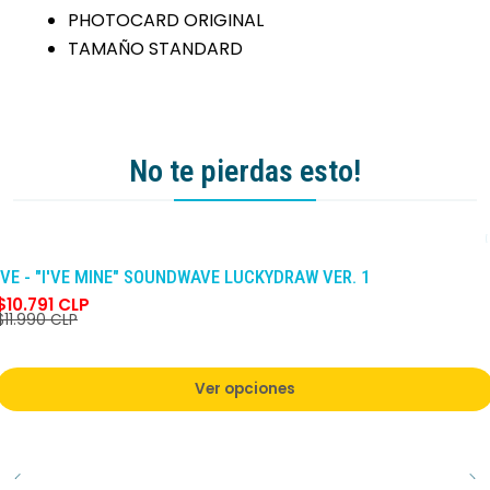
PHOTOCARD ORIGINAL
TAMAÑO STANDARD
No te pierdas esto!
-10%
DCTO
IVE - "I'VE MINE" SOUNDWAVE LUCKYDRAW VER. 1
$10.791 CLP
$11.990 CLP
Ver opciones