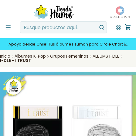
Apoya desde Chile! Tus álbumes suman para Circle Chart 📈
Inicio
Álbumes K-Pop
Grupos Femeninos
ALBUMS I-DLE
I-DLE - I TRUST