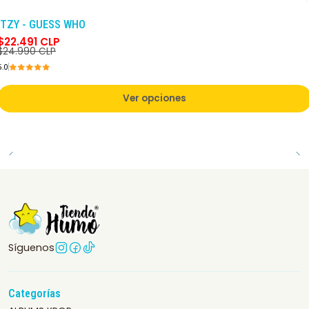
-10%
DCTO
ITZY - GUESS WHO
$22.491 CLP
$24.990 CLP
5.0
Ver opciones
Síguenos
Categorías