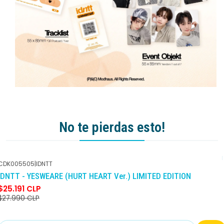
No te pierdas esto!
CDK005505
|
IDNTT
-10%
DCTO
IDNTT - YESWEARE (HURT HEART Ver.) LIMITED EDITION
$25.191 CLP
$27.990 CLP