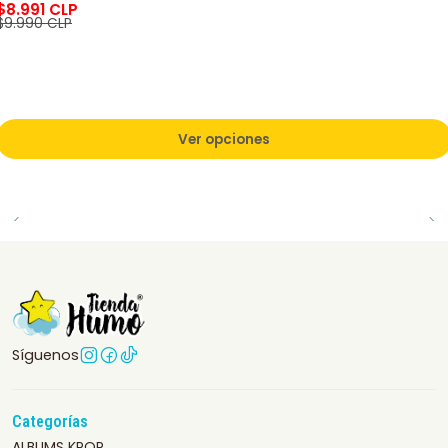
$8.991 CLP
$9.990 CLP
Ver opciones
Síguenos
Categorías
ALBUMS KPOP