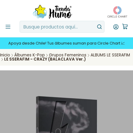
Apoya desde Chile! Tus álbumes suman para Circle Chart 📈
Inicio
Álbumes K-Pop
Grupos Femeninos
ALBUMS LE SSERAFIM
LE SSERAFIM - CRAZY (BALACLAVA Ver.)