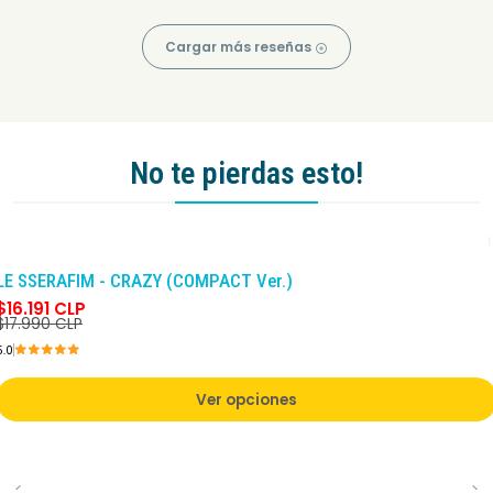
Cargar más reseñas
No te pierdas esto!
-10%
DCTO
LE SSERAFIM - CRAZY (COMPACT Ver.)
$16.191 CLP
$17.990 CLP
5.0
Ver opciones