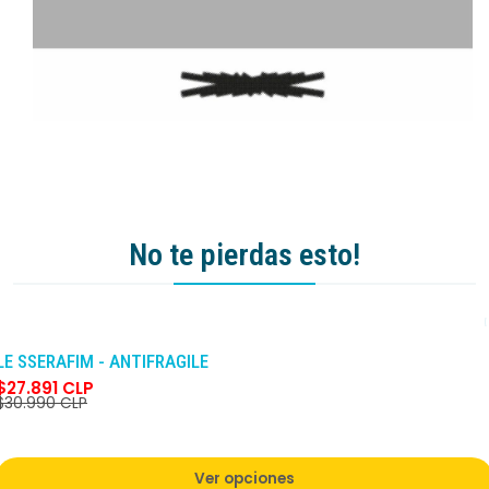
No te pierdas esto!
-10%
DCTO
LE SSERAFIM - ANTIFRAGILE
$27.891 CLP
$30.990 CLP
Ver opciones