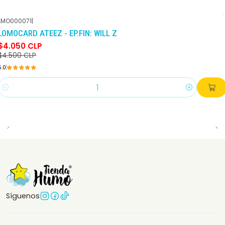
LMO000071
|
-10%
DCTO
LOMOCARD ATEEZ - EP.FIN: WILL Z
$4.050 CLP
$4.500 CLP
5.0
Cantidad
Síguenos