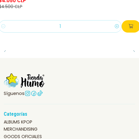
$4.050 CLP
$4.500 CLP
Cantidad
Síguenos
Categorías
ALBUMS KPOP
MERCHANDISING
GOODS OFICIALES