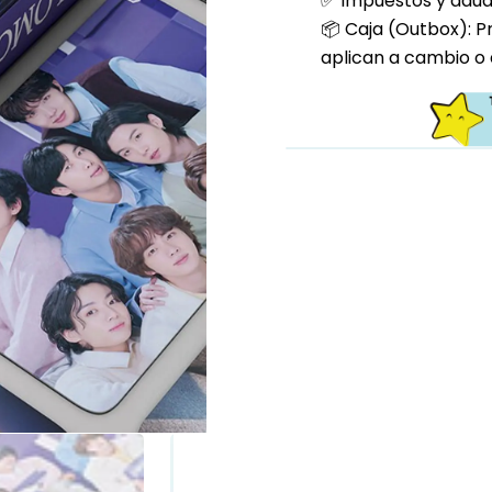
✅ Impuestos y aduan
📦 Caja (Outbox): P
aplican a cambio o 