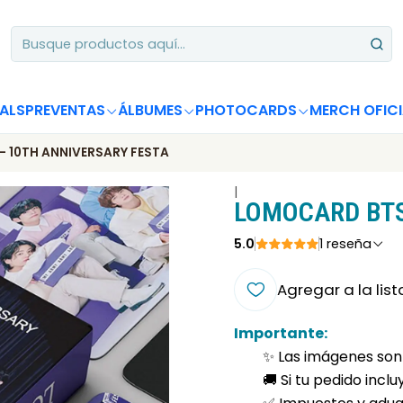
Apoya desde Chile! Tus álbumes suman para Circle Chart 📈
ALS
PREVENTAS
ÁLBUMES
PHOTOCARDS
MERCH OFICI
 10TH ANNIVERSARY FESTA
|
LOMOCARD BTS
5.0
1 reseña
Agregar a la list
Importante:
✨ Las imágenes son 
🚚 Si tu pedido incl