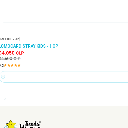
LMO000292
|
-10%
DCTO
LOMOCARD STRAY KIDS - HOP
$4.050 CLP
$4.500 CLP
5.0
Cantidad