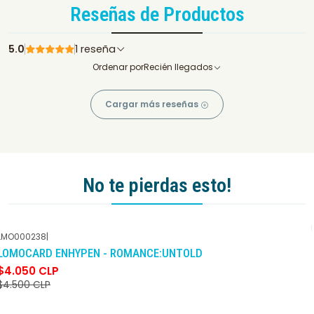
Reseñas de Productos
5.0
1 reseña
Ordenar por
Recién llegados
Cargar más reseñas
No te pierdas esto!
LMO000238
|
-10%
DCTO
LOMOCARD ENHYPEN - ROMANCE:UNTOLD
$4.050 CLP
$4.500 CLP