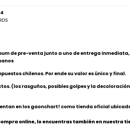
24
RDS
bum de pre-venta junto a uno de entrega inmediata, 
 manos
puestos chilenos. Por ende su valor es único y final.
ctos. (los rasguños, posibles golpes y la decoloració
entan en los gaonchart! como tienda oficial ubicada
ompra online, lo encuentras también en nuestra tie