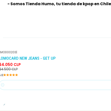
- Somos Tienda Humo, tu tienda de kpop en Chile
LMO000203
|
-10%
DCTO
LOMOCARD NEW JEANS - GET UP
$4.050 CLP
$4.500 CLP
5.0
Cantidad