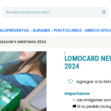
Apoya desde Chile! Tus álbumes suman para Circle Chart 📈
ALS
PREVENTAS
ÁLBUMES
PHOTOCARDS
MERCH OFICI
SEASON'S GREETINGS 2024
|
LOMOCARD NEW
2024
Agregar a la list
Importante:
✨ Las imágenes son 
🚚 Si tu pedido incl