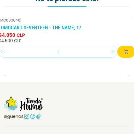
LMO000040
|
-10%
DCTO
LOMOCARD SEVENTEEN - THE NAME; 17
$4.050 CLP
$4.500 CLP
Cantidad
Síguenos