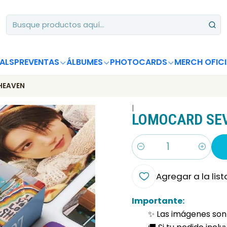
Apoya desde Chile! Tus álbumes suman para Circle Chart 📈
ALS
PREVENTAS
ÁLBUMES
PHOTOCARDS
MERCH OFICI
HEAVEN
|
LOMOCARD SEV
Cantidad
Agregar a la list
Importante:
✨ Las imágenes son 