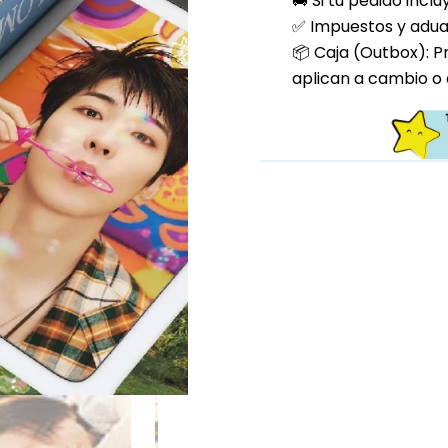
🚚 Si tu pedido incl
✅ Impuestos y aduan
📦 Caja (Outbox): P
aplican a cambio o 