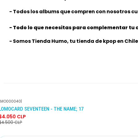
- Todos los albums que compren con nosotros cu
- Todo lo que necesitas para complementar tu c
- Somos Tienda Humo, tu tienda de kpop en Chile
LMO000040
|
-10%
DCTO
LOMOCARD SEVENTEEN - THE NAME; 17
$4.050 CLP
$4.500 CLP