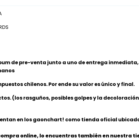
A
RDS
bum de pre-venta junto a uno de entrega inmediata, 
 manos
puestos chilenos. Por ende su valor es único y final.
ctos. (los rasguños, posibles golpes y la decoloració
entan en los gaonchart! como tienda oficial ubicada
ompra online, lo encuentras también en nuestra tie