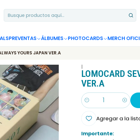
Apoya desde Chile! Tus álbumes suman para Circle Chart 📈
ALS
PREVENTAS
ÁLBUMES
PHOTOCARDS
MERCH OFICI
ALWAYS YOURS JAPAN VER.A
|
LOMOCARD SEV
VER.A
Cantidad
Agregar a la list
Importante: