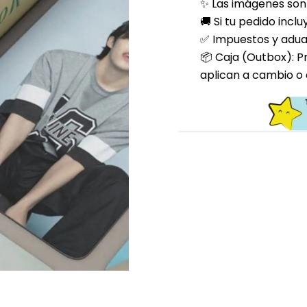
✨ Las imágenes son 
🚚 Si tu pedido incl
✅ Impuestos y aduan
📦 Caja (Outbox): P
aplican a cambio o 