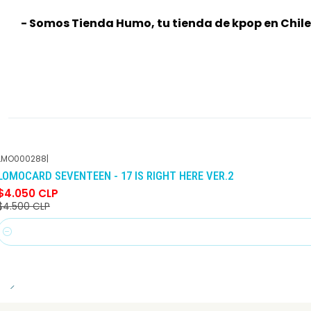
- Somos Tienda Humo, tu tienda de kpop en Chile
LMO000288
|
-10%
DCTO
LOMOCARD SEVENTEEN - 17 IS RIGHT HERE VER.2
$4.050 CLP
$4.500 CLP
Cantidad