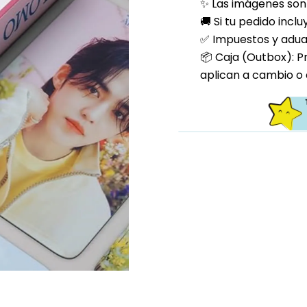
✨ Las imágenes son 
🚚 Si tu pedido incl
✅ Impuestos y aduan
📦 Caja (Outbox): P
aplican a cambio o 