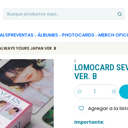
Apoya desde Chile! Tus álbumes suman para Circle Chart 📈
ALS
PREVENTAS
ÁLBUMES
PHOTOCARDS
MERCH OFICI
ALWAYS YOURS JAPAN VER. B
|
LOMOCARD SEV
VER. B
Cantidad
Agregar a la list
Importante: