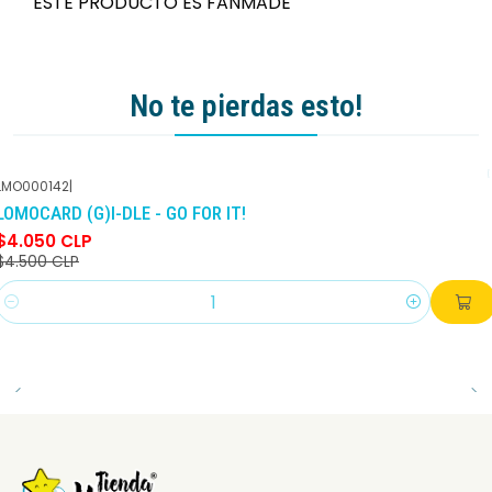
ESTE PRODUCTO ES FANMADE
No te pierdas esto!
LMO000142
|
-10%
DCTO
LOMOCARD (G)I-DLE - GO FOR IT!
$4.050 CLP
$4.500 CLP
Cantidad