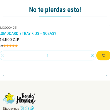
No te pierdas esto!
LMO000425
|
LOMOCARD STRAY KIDS - NOEASY
$4.500 CLP
5.0
Cantidad
Síguenos