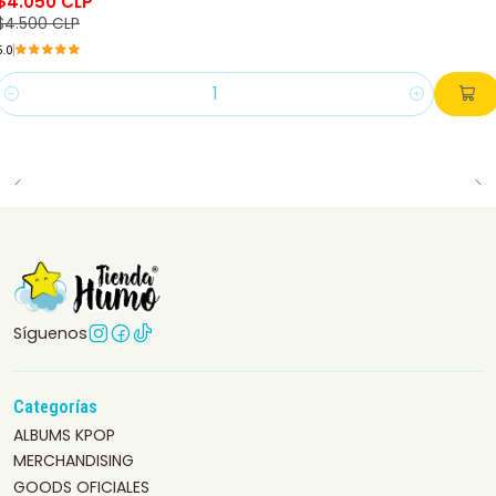
$4.050 CLP
$4.500 CLP
5.0
Cantidad
Síguenos
Categorías
ALBUMS KPOP
MERCHANDISING
GOODS OFICIALES