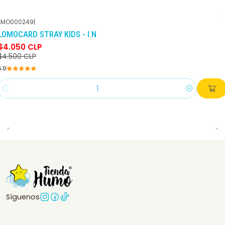
LMO000249
|
-10%
DCTO
LOMOCARD STRAY KIDS - I.N
$4.050 CLP
$4.500 CLP
5.0
Cantidad
Síguenos