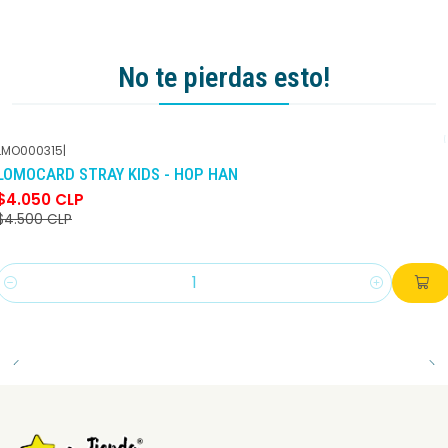
No te pierdas esto!
LMO000315
|
-10%
DCTO
LOMOCARD STRAY KIDS - HOP HAN
$4.050 CLP
$4.500 CLP
Cantidad