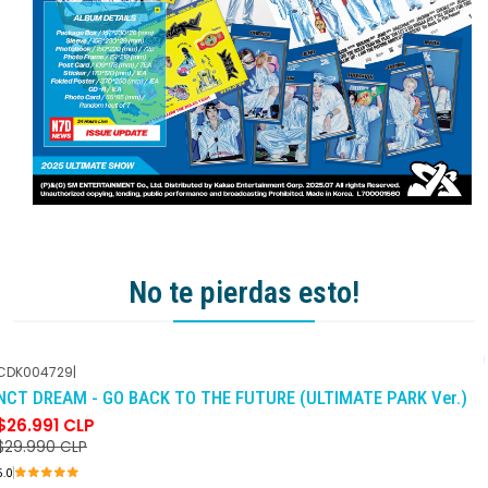
No te pierdas esto!
CDK004729
|
-10%
DCTO
NCT DREAM - GO BACK TO THE FUTURE (ULTIMATE PARK Ver.)
$26.991 CLP
$29.990 CLP
5.0