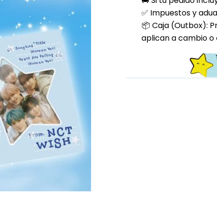
🚚 Si tu pedido incl
✅ Impuestos y aduan
📦 Caja (Outbox): P
aplican a cambio o 