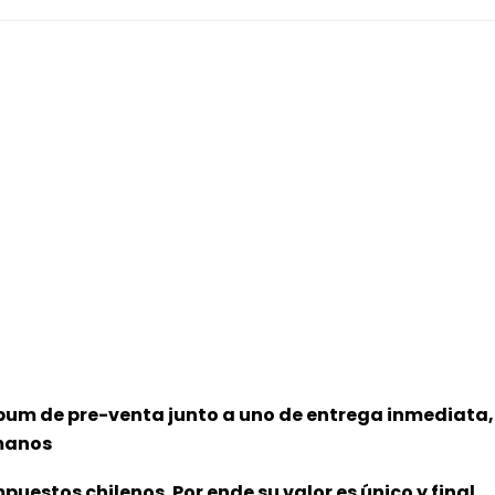
lbum de pre-venta junto a uno de entrega inmediata,
 manos
puestos chilenos. Por ende su valor es único y final.