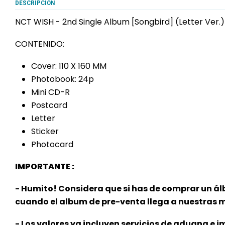
DESCRIPCIÓN
NCT WISH - 2nd Single Album [Songbird] (Letter Ver.)
CONTENIDO:
Cover: 110 X 160 MM
Photobook: 24p
Mini CD-R
Postcard
Letter
Sticker
Photocard
IMPORTANTE :
- Humito! Considera que si has de comprar un á
cuando el album de pre-venta llega a nuestras
- Los valores ya incluyen servicios de aduana e im