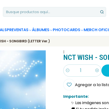
Apoya desde Chile! Tus álbumes suman para Circle Chart 📈
ALS
PREVENTAS
ÁLBUMES
PHOTOCARDS
MERCH OFICI
SH - SONGBIRD (LETTER Ver.)
|
NCT WISH - SO
Cantidad
Agregar a la list
Importante:
✨ Las imágenes son 