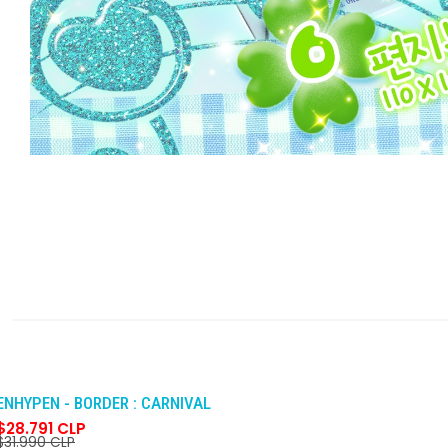
-10%
DCTO
ENHYPEN - BORDER : CARNIVAL
$28.791 CLP
$31.990 CLP