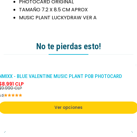
PHOTOCARD ORIGINAL
TAMAÑO 7.2 X 8.5 CM APROX
MUSIC PLANT LUCKYDRAW VER A
No te pierdas esto!
-10%
DCTO
NMIXX - BLUE VALENTINE MUSIC PLANT POB PHOTOCARD
$8.991 CLP
$9.990 CLP
5.0
Ver opciones