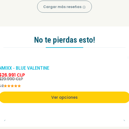
Cargar más reseñas
No te pierdas esto!
-10%
DCTO
NMIXX - BLUE VALENTINE
$26.991 CLP
$29.990 CLP
5.0
Ver opciones